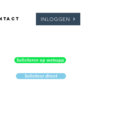
INLOGGEN
ntact
Soliciteren op watsapp
Soliciteer direct