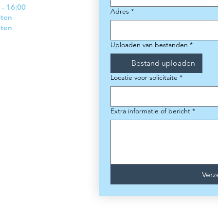
 - 16:00
Adres
*
oten
oten
Uploaden van bestanden
*
Bestand uploaden
Locatie voor solicitaite
*
Extra informatie of bericht
*
Ver