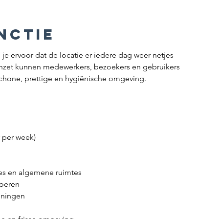
nctie
 ervoor dat de locatie er iedere dag weer netjes 
 inzet kunnen medewerkers, bezoekers en gebruikers 
 schone, prettige en hygiënische omgeving.
r per week)
s en algemene ruimtes
loeren
ieningen