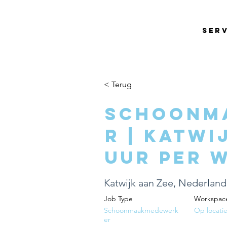
Ser
< Terug
Schoonm
r | Katwi
uur per 
Katwijk aan Zee, Nederland
Job Type
Workspac
Schoonmaakmedewerk
Op locati
er