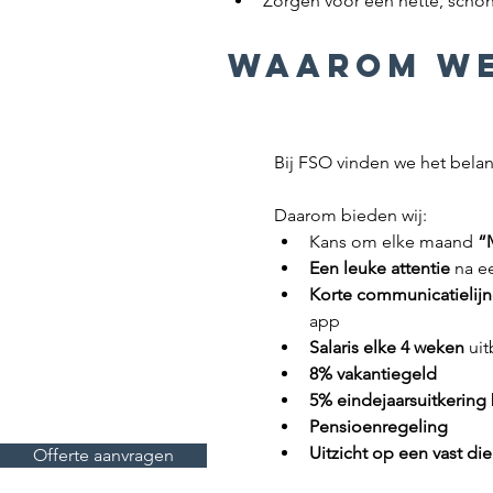
Zorgen voor een nette, scho
waarom we
Bij FSO vinden we het bela
Daarom bieden wij:
Kans om elke maand 
“
Een leuke attentie
 na e
Korte communicatielij
app
Salaris elke 4 weken
 ui
8% vakantiegeld
5% eindejaarsuitkering
Pensioenregeling
Uitzicht op een vast di
Offerte aanvragen