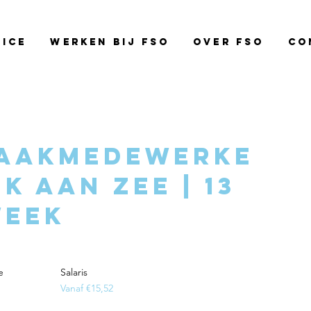
vice
Werken bij FSO
Over FSO
Co
aakmedewerke
jk aan Zee | 13
week
e
Salaris
e
Vanaf €15,52