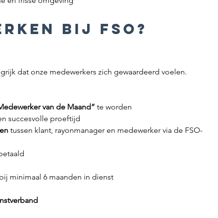
ne en frisse omgeving
rken bij FSO?
ngrijk dat onze medewerkers zich gewaardeerd voelen. 
Medewerker van de Maand”
 te worden
en succesvolle proeftijd
nen
 tussen klant, rayonmanager en medewerker via de FSO-
tbetaald
 bij minimaal 6 maanden in dienst
enstverband